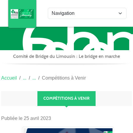
Com
Panneau de gestion des cookies
de
Bri
du
Lim
Comité de Bridge du Limousin : Le bridge en marche
Accueil
Compétitions à Venir
COMPÉTITIONS À VENIR
Publiée le
25 avril 2023