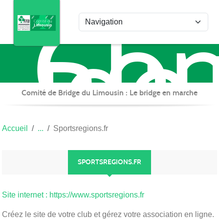
Com
Panneau de gestion des cookies
de
Bri
du
Lim
Comité de Bridge du Limousin : Le bridge en marche
Accueil
Sportsregions.fr
SPORTSREGIONS.FR
Site internet : https://www.sportsregions.fr
Créez le site de votre club et gérez votre association en ligne.