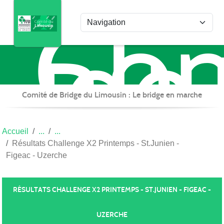
Com
Panneau de gestion des cookies
de
Bri
du
Lim
Comité de Bridge du Limousin : Le bridge en marche
Accueil
Résultats Challenge X2 Printemps - St.Junien -
Figeac - Uzerche
RÉSULTATS CHALLENGE X2 PRINTEMPS - ST.JUNIEN - FIGEAC -
UZERCHE
Publiée le
17 févr. 2025