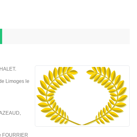
CHALET.
 de Limoges le
SCAZEAUD,
se FOURRIER