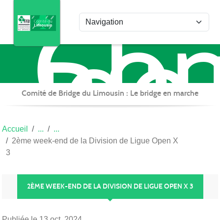
Com
Panneau de gestion des cookies
de
Bri
du
Lim
Comité de Bridge du Limousin : Le bridge en marche
Accueil
2ème week-end de la Division de Ligue Open X
3
2ÈME WEEK-END DE LA DIVISION DE LIGUE OPEN X 3
Publiée le
13 oct. 2024