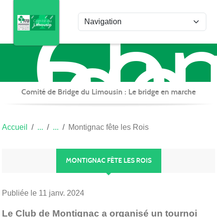
Com
Panneau de gestion des cookies
de
Bri
du
Lim
Comité de Bridge du Limousin : Le bridge en marche
Accueil
Montignac fête les Rois
MONTIGNAC FÊTE LES ROIS
Publiée le
11 janv. 2024
Le Club de Montignac a organisé un tournoi