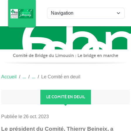
Com
Panneau de gestion des cookies
de
Bri
du
Lim
Comité de Bridge du Limousin : Le bridge en marche
Accueil
Le Comité en deuil
LE COMITÉ EN DEUIL
Publiée le
26 oct. 2023
Le président du Comité, Thierry Beineix, a