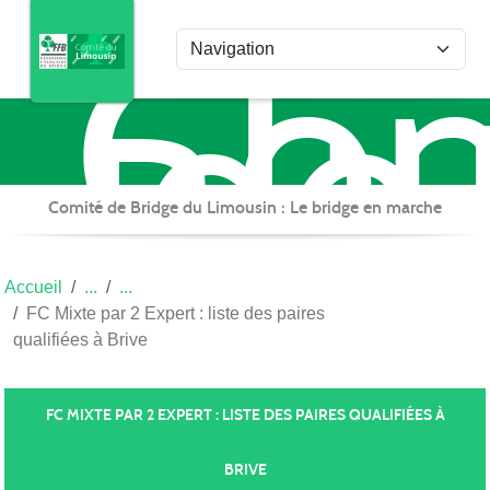
Com
Panneau de gestion des cookies
de
Bri
du
Lim
Comité de Bridge du Limousin : Le bridge en marche
Accueil
FC Mixte par 2 Expert : liste des paires
qualifiées à Brive
FC MIXTE PAR 2 EXPERT : LISTE DES PAIRES QUALIFIÉES À
BRIVE
Publiée le
11 déc. 2023