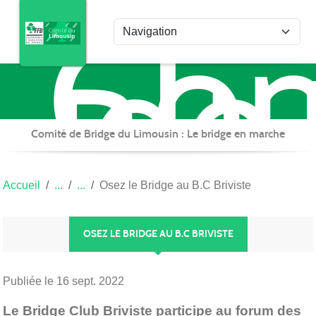
Com
Panneau de gestion des cookies
de
Bri
du
Lim
Comité de Bridge du Limousin : Le bridge en marche
Accueil
Osez le Bridge au B.C Briviste
OSEZ LE BRIDGE AU B.C BRIVISTE
Publiée le
16 sept. 2022
Le Bridge Club Briviste participe au forum des